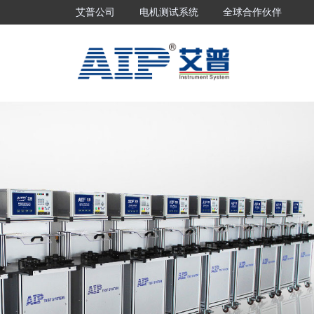
艾普公司
电机测试系统
全球合作伙伴