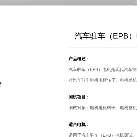
汽车驻车（EPB
产品概述：
汽车驻车（EPB）电机是现代汽车
对汽车驻车电机电枢转子、电机整机
测试项目：
测试对象：电机电枢转子、电机整机
适合电机：
适用于汽车驻车（EPB）电机测试。