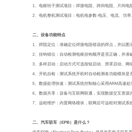
1、电枢转子测试项目：焊接电阻、跨间电阻、片间电
2、电机整机测试项目：电机电参数-电压、电流、功率
二、设备功能特点
1、焊阻定位：准确定位焊接电阻错误的焊点，并以图
2、挂钩错位：自动检测电枢挂钩顺序是否正确，并准
3、多样启动：启动方式可选按钮启动、滑罩启动、网
4、开机自检：测试系统开机时自动检测各功能模块是
5、数据处理快速：测试系统控制核心采用ARM高速
6、数据共享：设备与互联网联通，实现数据交互资源
7、远程维护：内置网络模块，联网后可远程对测试系
二、汽车驻车（EPB）是什么？