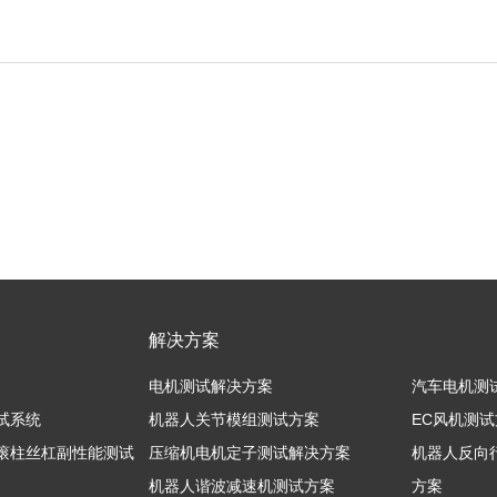
解决方案
电机测试解决方案
汽车电机测
试系统
机器人关节模组测试方案
EC风机测试
滚柱丝杠副性能测试
压缩机电机定子测试解决方案
机器人反向
机器人谐波减速机测试方案
方案