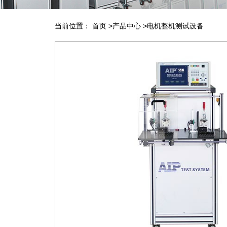
当前位置：
首页
>
产品中心
>
电机整机测试设备