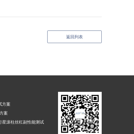
返回列表
试方案
方案
行星滚柱丝杠副性能测试