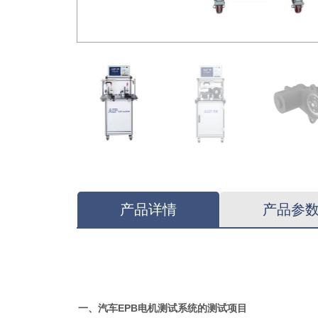
产品详情
产品参
一、汽车EPB电机测试系统的测试项目