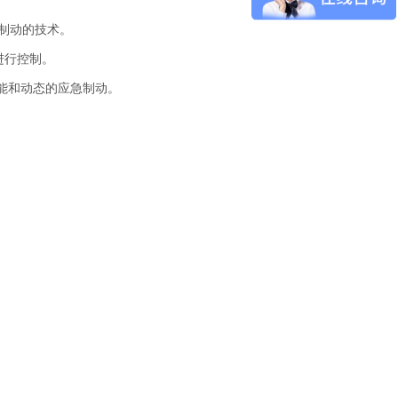
制动的技术。
进行控制。
功能和动态的应急制动。