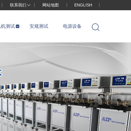
联系我们
网站地图
ENGLISH
电机测试
安规测试
电源设备