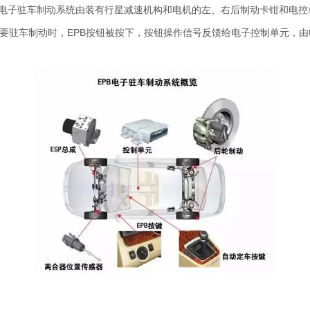
。电子驻车制动系统由装有行星减速机构和电机的左、右后制动卡钳和电
需要驻车制动时，EPB按钮被按下，按钮操作信号反馈给电子控制单元，