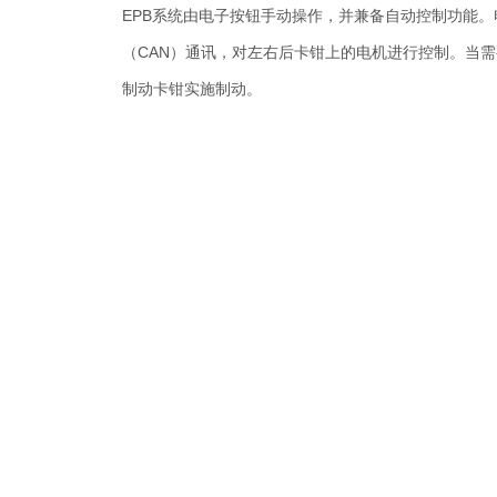
EPB系统由电子按钮手动操作，并兼备自动控制功能
（CAN）通讯，对左右后卡钳上的电机进行控制。当
制动卡钳实施制动。